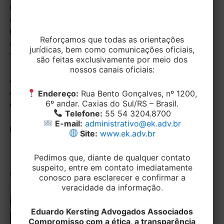
Carlos Barbosa, Dois Irmãos, Farroupilha, Feliz, Flores
da Cunha, Garibaldi, Gramado, Igrejinha, Nova
Petrópolis, Nova Prata, Parobé, Portão, São Francisco
Reforçamos que todas as orientações
de Paula, São Marcos, São Sebastião do Caí, Taquara,
jurídicas, bem como comunicações oficiais,
Três Coroas, Vacaria e Veranópolis.
são feitas exclusivamente por meio dos
nossos canais oficiais:
A Equipe de Direito Civil e Empresarial da EK
Advogados está à sua disposição para maiores
Endereço:
Rua Bento Gonçalves, nº 1200,
6º andar. Caxias do Sul/RS – Brasil.
esclarecimentos.
Telefone:
55 54 3204.8700
E-mail:
administrativo@ek.adv.br
Fonte: Tribunal de Justiça – RS
Site:
www.ek.adv.br
Pedimos que, diante de qualquer contato
suspeito, entre em contato imediatamente
Outras Publicações
conosco para esclarecer e confirmar a
veracidade da informação.
STJ limita proteção
contra penhora para
Eduardo Kersting Advogados Associados
entidades sem fins
Compromisso com a ética, a transparência
lucrativos