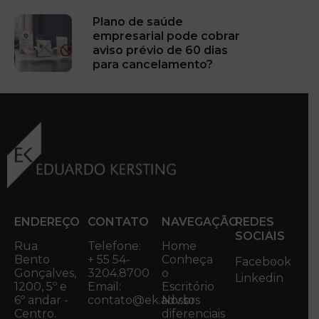
Plano de saúde
empresarial pode cobrar
aviso prévio de 60 dias
para cancelamento?
ENDEREÇO
CONTATO
NAVEGAÇÃO
REDES
SOCIAIS
Rua
Telefone:
Home
Bento
+ 55 54-
Conheça
Facebook
Gonçalves,
3204.8700
o
Linkedin
1200, 5º e
Email:
Escritório
6º andar -
contato@ek.adv.br
Nossos
Centro.
diferenciais