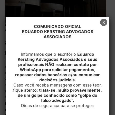
x
COMUNICADO OFICIAL
Vara Empresarial
EDUARDO KERSTING ADVOGADOS
ASSOCIADOS
abrangerá 24 comarcas
na região serrana
Informamos que o escritório
Eduardo
Kersting Advogados Associados e seus
“A especialização de Unidades Judiciárias para atender
profissionais NÃO realizam contato por
exclusivamente determinadas matérias foi uma
WhatsApp para solicitar pagamentos,
estratégia pioneiramente adotada pelo Judiciário
repassar dados bancários e/ou comunicar
Gaúcho, com ótimos resultados alcançados ao longo
decisões judiciais.
Caso você receba mensagens com esse teor,
do tempo. A Vara Regional instalada não se restringirá
fique atento:
trata-se, muito provavelmente,
ao município de Caxias do Sul, mas abrangerá mais 23
de um golpe conhecido como “golpe do
Comarcas da Serra Gaúcha que compõem a 9ª
falso advogado”.
Região administrativa do Tribunal de Justiça”. A
Dicas de segurança para se proteger:
manifestação foi da Presidente do Tribunal de Justiça,