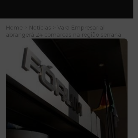
Home
>
Notícias
> Vara Empresarial
abrangerá 24 comarcas na região serrana