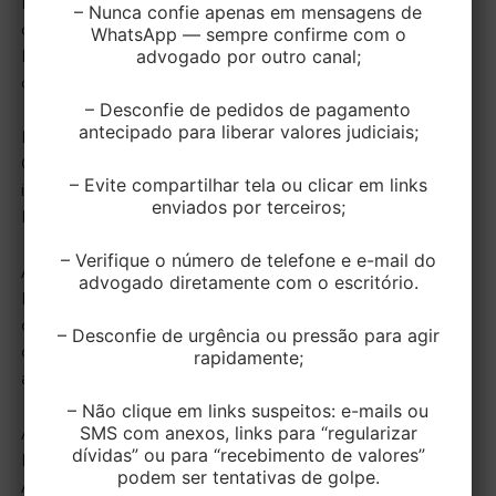
Desembargadora Iris Helena Medeiros Nogueira,
– Nunca confie apenas em mensagens de
durante a cerimônia de instalação da Vara Regional
WhatsApp — sempre confirme com o
advogado por outro canal;
Empresarial da Comarca de Caxias do Sul, ocorrida no
dia 03/04/2023.
– Desconfie de pedidos de pagamento
antecipado para liberar valores judiciais;
Esta será a 3ª Vara Regional Empresarial no Rio
Grande do Sul, sendo que as primeiras unidades
– Evite compartilhar tela ou clicar em links
instaladas se deram nas Comarcas de Porto Alegre e
enviados por terceiros;
Novo Hamburgo.
– Verifique o número de telefone e e-mail do
A Diretora do Foro de Caxias do Sul, Juíza Joseline
advogado diretamente com o escritório.
Mirele Pinson de Vargas, se manifestou no sentido de
que “Caxias do Sul é um polo metalmecânico de
– Desconfie de urgência ou pressão para agir
destaque nacional e necessitava deste melhor
rapidamente;
aparelhamento nesta área”.
– Não clique em links suspeitos: e-mails ou
SMS com anexos, links para “regularizar
Assim, além de Caxias do Sul, a Vara Regional
dívidas” ou para “recebimento de valores”
Empresarial também irá abranger as Comarcas de
podem ser tentativas de golpe.
Antônio Prado, Bento Gonçalves, Bom Jesus, Canela,