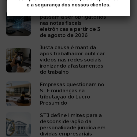
e a segurança dos nossos clientes.
Campos do IBS e da CBS
passam a ser obrigatórios
nas notas fiscais
eletrônicas a partir de 3
de agosto de 2026
Justa causa é mantida
após trabalhador publicar
vídeos nas redes sociais
ironizando afastamentos
do trabalho
Empresas questionam no
STF mudanças na
tributação do Lucro
Presumido
STJ define limites para a
desconsideração da
personalidade jurídica em
dívidas empresariais