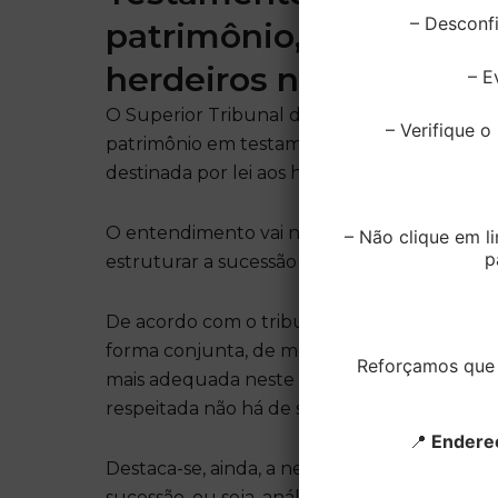
– Desconfi
patrimônio, desde que 
herdeiros necessários
– E
O Superior Tribunal de Justiça definiu como
– Verifique 
patrimônio em testamento, desde que não o
destinada por lei aos herdeiros necessários.
O entendimento vai no sentido de que o auto
– Não clique em li
p
estruturar a sucessão da forma que desejar, d
De acordo com o tribunal, as disposições le
forma conjunta, de modo a demonstrar que a i
Reforçamos que t
mais adequada neste sentido, afinal, se a le
respeitada não há de se falar em vício no te
📍
Endere
Destaca-se, ainda, a necessidade da interpre
sucessão, ou seja, análise das normas em con