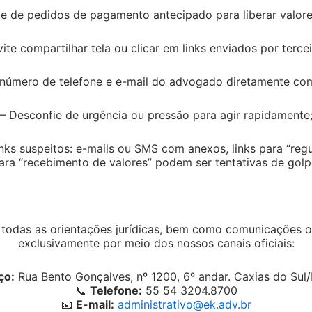
e de pedidos de pagamento antecipado para liberar valores
respeite a parte dos
vite compartilhar tela ou clicar em links enviados por tercei
 permitida a inclusão da parte indisponível do
o número de telefone e e-mail do advogado diretamente com 
corra privação ou redução da parcela
– Desconfie de urgência ou pressão para agir rapidamente
r da herança possui o direito de organizar e
nks suspeitos: e-mails ou SMS com anexos, links para “regu
ara “recebimento de valores” podem ser tentativas de golp
esde que, nos limites da lei.
gais que tratam do tema devem ser analisadas de
nterpretação literal da lei talvez não seja a
odas as orientações jurídicas, bem como comunicações ofi
gítima dos herdeiros necessários é integralmente
exclusivamente por meio dos nossos canais oficiais:
stamento.
ço:
Rua Bento Gonçalves, nº 1200, 6º andar. Caxias do Sul/R
📞
Telefone:
55 54 3204.8700
tação sistemática da legislação referente a
📧
E-mail:
administrativo@ek.adv.br
junto, a fim de obter o resultado mais