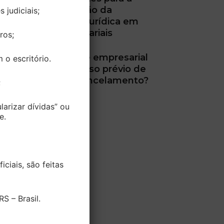
desconsideração da
 judiciais;
personalidade jurídica em
dívidas empresariais
ros;
Plano de saúde empresarial
o escritório.
pode cobrar aviso prévio de
60 dias para cancelamento?
;
larizar dívidas” ou
e.
ciais, são feitas
S – Brasil.