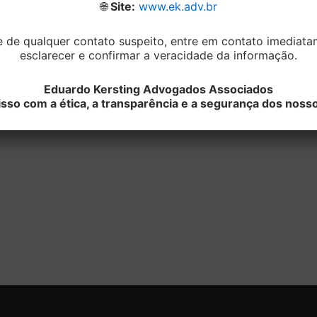
🌐
Site:
www.ek.adv.br
roteção aos herdeiros, existe a liberdade de
tos estes que podem ser exercidos livremente
e de qualquer contato suspeito, entre em contato imediat
esclarecer e confirmar a veracidade da informação.
Eduardo Kersting Advogados Associados
stá à sua disposição para maiores
o com a ética, a transparência e a segurança dos nosso