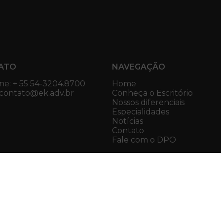
ATO
NAVEGAÇÃO
ne: + 55 54-3204.8700
Home
 contato@ek.adv.br
Conheça o Escritório
Nossos diferenciais
Especialidades
Notícias
Contato
Fale com o DPO
Eduardo Kersting | Advogados Associa