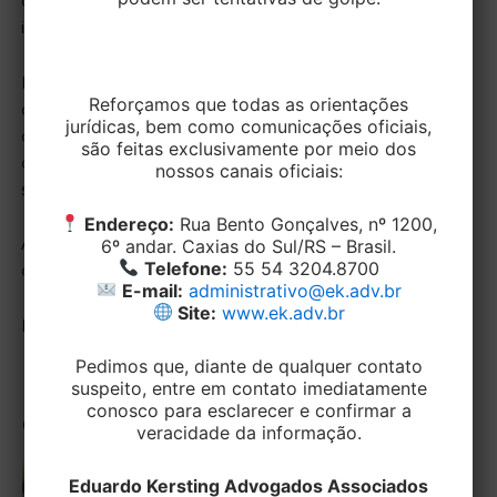
constituição em mora, por meio de notificação ou
interpelação específica.
No mesmo sentido, é considerada abusiva a cláusula
Reforçamos que todas as orientações
contratual que prevê o cancelamento ou a extinção
jurídicas, bem como comunicações oficiais,
do contrato de seguro em razão do inadimplemento
são feitas exclusivamente por meio dos
do prêmio, sem a prévia constituição em mora do
nossos canais oficiais:
segurado, mediante prévia notificação.
Endereço:
Rua Bento Gonçalves, nº 1200,
A Equipe de Direito Cível da EK Advogados está a sua
6º andar. Caxias do Sul/RS – Brasil.
Telefone:
55 54 3204.8700
disposição para maiores esclarecimentos.
E-mail:
administrativo@ek.adv.br
Site:
www.ek.adv.br
Fonte: Superior Tribunal de Justiça.
Pedimos que, diante de qualquer contato
suspeito, entre em contato imediatamente
conosco para esclarecer e confirmar a
Outras Publicações
veracidade da informação.
STJ limita proteção
Eduardo Kersting Advogados Associados
contra penhora para