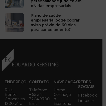
personalidade jurídica em
dívidas empresariais
Plano de saúde
empresarial pode cobrar
aviso prévio de 60 dias
para cancelamento?
ENDEREÇO
CONTATO
NAVEGAÇÃO
REDES
SOCIAIS
Rua
Telefone:
Home
Bento
+ 55 54-
Conheça
Facebook
Gonçalves,
3204.8700
o
Linkedin
1200, 5º e
Email:
Escritório