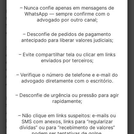
– Nunca confie apenas em mensagens de
Isto porque, de acordo com a Súmula 616 abaixo
WhatsApp — sempre confirme com o
transcrita, caso a Seguradora não notifique o
advogado por outro canal;
Segurado que este encontra-se em mora não poderá
extinguir o contrato de seguro:
– Desconfie de pedidos de pagamento
antecipado para liberar valores judiciais;
Súmula 616-STJ: A indenização securitária é devida
– Evite compartilhar tela ou clicar em links
quando ausente a comunicação prévia do segurado
enviados por terceiros;
acerca do atraso no pagamento do prêmio, por
constituir requisito essencial para a suspensão ou
– Verifique o número de telefone e e-mail do
resolução do contrato de seguro. STJ. 2ª Seção.
advogado diretamente com o escritório.
Aprovada em 23/05/2018, DJe 28/05/2018.
– Desconfie de urgência ou pressão para agir
Em outras palavras, a Seguradora deverá notificar o
rapidamente;
Segurado informando a ele que está em mora (em
atraso). Assim, não basta o atraso no pagamento de
– Não clique em links suspeitos: e-mails ou
parcela do prêmio para o desfazimento automático
SMS com anexos, links para “regularizar
dívidas” ou para “recebimento de valores”
do contrato de seguro, sendo necessária a prévia
podem ser tentativas de golpe.