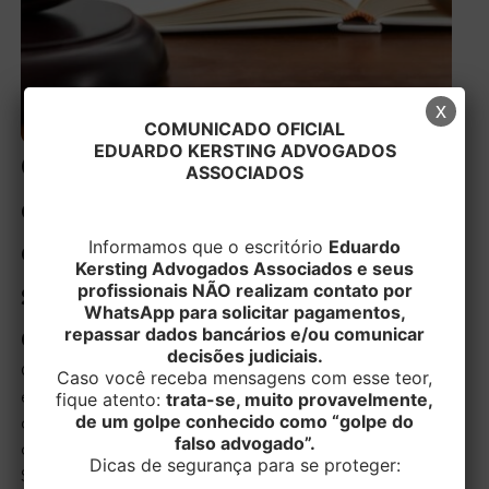
x
COMUNICADO OFICIAL
EDUARDO KERSTING ADVOGADOS
Contrato de seguro:
ASSOCIADOS
cancelamento do
contrato exige que o
Informamos que o escritório
Eduardo
Kersting Advogados Associados e seus
segurado seja notificado
profissionais NÃO realizam contato por
WhatsApp para solicitar pagamentos,
da mora
repassar dados bancários e/ou comunicar
decisões judiciais.
O Superior Tribunal de Justiça tem firmado
Caso você receba mensagens com esse teor,
entendimento que nos contratos de seguro a
fique atento:
trata-se, muito provavelmente,
de um golpe conhecido como “golpe do
cobertura não poderá ser negada mesmo que ocorra
falso advogado”.
o inadimplemento de uma das parcelas por parte do
Dicas de segurança para se proteger:
Segurado.