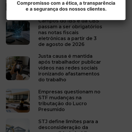
Compromisso com a ética, a transparência
entidades sem fins
e a segurança dos nossos clientes.
lucrativos
Campos do IBS e da CBS
passam a ser obrigatórios
nas notas fiscais
eletrônicas a partir de 3
de agosto de 2026
Justa causa é mantida
após trabalhador publicar
vídeos nas redes sociais
ironizando afastamentos
do trabalho
Empresas questionam no
STF mudanças na
tributação do Lucro
Presumido
STJ define limites para a
desconsideração da