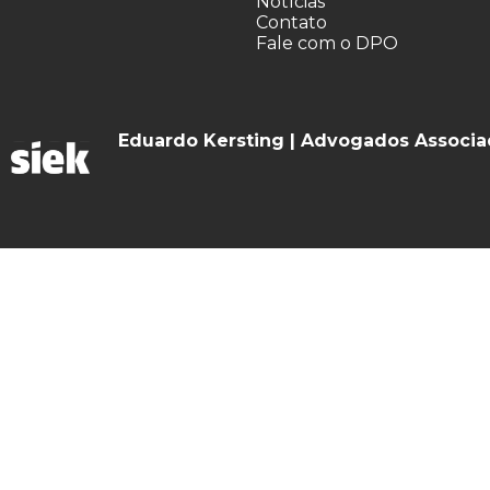
Notícias
Contato
Fale com o DPO
Eduardo Kersting | Advogados Associ
O Escritório
Especialidades
Contato