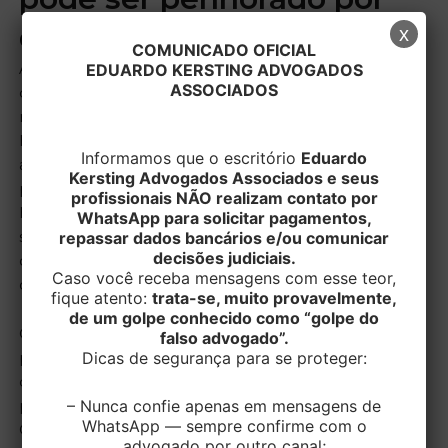
dívida do falecido
x
COMUNICADO OFICIAL
A Quarta Turma do Superior Tribunal de Justiça (STJ)
EDUARDO KERSTING ADVOGADOS
ASSOCIADOS
decidiu, por unanimidade, que o único imóvel
residencial pertencente ao espólio e ocupado por
herdeiros do falecido mantém a proteção conferida
Informamos que o escritório
Eduardo
ao bem de família, sendo, portanto, impenhorável
Kersting Advogados Associados e seus
para o pagamento de dívidas deixadas pelo autor da
profissionais NÃO realizam contato por
herança. Segundo o colegiado, a simples abertura da
WhatsApp para solicitar pagamentos,
sucessão não retira a natureza jurídica do imóvel
repassar dados bancários e/ou comunicar
decisões judiciais.
como bem de família, desde que preservadas as
Caso você receba mensagens com esse teor,
características de moradia da entidade familiar.
fique atento:
trata-se, muito provavelmente,
de um golpe conhecido como “golpe do
O caso teve origem em uma ação cautelar de arresto
falso advogado”.
Dicas de segurança para se proteger:
proposta contra o espólio de um ex-sócio majoritário
de empresa falida, com o objetivo de assegurar o
– Nunca confie apenas em mensagens de
pagamento de uma dívida no valor de R$ 66.383,22.
WhatsApp — sempre confirme com o
Os credores pediram o bloqueio do único imóvel do
advogado por outro canal;