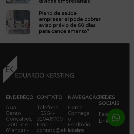
dívidas empresariais
Plano de saúde
empresarial pode cobrar
aviso prévio de 60 dias
para cancelamento?
ENDEREÇO
CONTATO
NAVEGAÇÃO
REDES
SOCIAIS
Rua
Telefone:
Home
Bento
+ 55 54-
Conheça
Facebook
Gonçalves,
3204.8700
o
Linkedin
1200, 5º e
Email:
Escritório
6º andar -
contato@ek.adv.br
Nossos