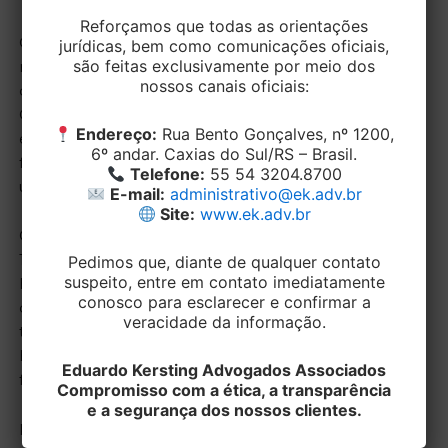
Reforçamos que todas as orientações
O ministro ressaltou ainda que os herdeiros
jurídicas, bem como comunicações oficiais,
são feitas exclusivamente por meio dos
respondem pelas dívidas do falecido apenas dentro
nossos canais oficiais:
dos limites da herança, conforme o artigo 1.997 do
Código Civil, e que, se o imóvel já era impenhorável
Endereço:
Rua Bento Gonçalves, nº 1200,
em vida, essa proteção se mantém após o
6º andar. Caxias do Sul/RS – Brasil.
falecimento, desde que o bem continue a ser
Telefone:
55 54 3204.8700
utilizado como moradia por membros da família.
E-mail:
administrativo@ek.adv.br
Site:
www.ek.adv.br
Com base no princípio da saisine, previsto no artigo
1.784 do Código Civil, o relator lembrou que os
Pedimos que, diante de qualquer contato
suspeito, entre em contato imediatamente
herdeiros assumem automaticamente o patrimônio
conosco para esclarecer e confirmar a
do falecido com a abertura da sucessão, herdando
veracidade da informação.
também as garantias legais que protegiam o autor da
herança – entre elas, a impenhorabilidade do bem de
Eduardo Kersting Advogados Associados
família.
Compromisso com a ética, a transparência
e a segurança dos nossos clientes.
Por fim, Antonio Carlos Ferreira esclareceu que a