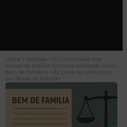
Home
>
Notícias
> STJ reconhece que
imóvel de espólio continua protegido como
bem de família e não pode ser penhorado
por dívida do falecido