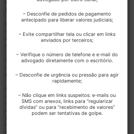
espólio, sob a alegação de que os herdeiros
poderiam vendê-lo antes da conclusão da execução.
– Desconfie de pedidos de pagamento
antecipado para liberar valores judiciais;
Em primeiro grau, a liminar foi concedida e a
sentença confirmou o arresto, reconhecendo a
– Evite compartilhar tela ou clicar em links
responsabilidade patrimonial do espólio pelas dívidas
enviados por terceiros;
do falecido enquanto não realizada a partilha. O
Tribunal de Justiça do Rio Grande do Sul (TJRS)
– Verifique o número de telefone e e-mail do
manteve essa decisão, entendendo que, por o imóvel
advogado diretamente com o escritório.
ainda constar em nome do falecido, não se aplicaria a
proteção legal do bem de família.
– Desconfie de urgência ou pressão para agir
rapidamente;
No STJ, o relator, ministro Antonio Carlos Ferreira,
– Não clique em links suspeitos: e-mails ou
destacou que a impenhorabilidade do único imóvel
SMS com anexos, links para “regularizar
utilizado como residência da família tem amparo nos
dívidas” ou para “recebimento de valores”
artigos 1º, 3º e 5º da Lei 8.009/1990, que conferem
podem ser tentativas de golpe.
proteção de ordem pública ao bem de família,
somente afastável nas hipóteses excepcionais
expressamente previstas na legislação.