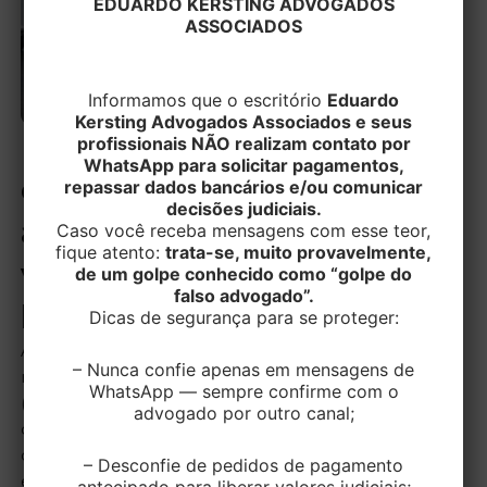
EDUARDO KERSTING ADVOGADOS
ASSOCIADOS
Informamos que o escritório
Eduardo
Kersting Advogados Associados e seus
Receita Federal permite
profissionais NÃO realizam contato por
WhatsApp para solicitar pagamentos,
excluir diferencial de
repassar dados bancários e/ou comunicar
decisões judiciais.
alíquota do ICMS de
Caso você receba mensagens com esse teor,
fique atento:
trata-se, muito provavelmente,
vendas interestaduais da
de um golpe conhecido como “golpe do
falso advogado”.
base do PIS e da Cofins
Dicas de segurança para se proteger:
A Receita Federal do Brasil definiu que o valor
– Nunca confie apenas em mensagens de
referente ao diferencial de alíquota do ICMS
WhatsApp — sempre confirme com o
(Imposto sobre Circulação de Mercadorias e Serviços)
advogado por outro canal;
cobrado em vendas para consumidor final não
contribuinte localizado em outro estado pode ser
– Desconfie de pedidos de pagamento
excluído da base de cálculo do PIS e da Cofins.
antecipado para liberar valores judiciais;