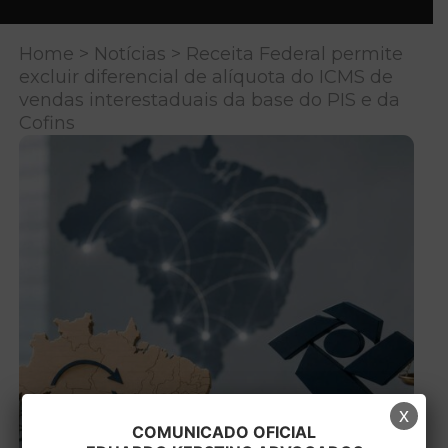
Home
>
Notícias
> Receita Federal permite
excluir diferencial de alíquota do ICMS de
vendas interestaduais da base do PIS e da
Cofins
x
COMUNICADO OFICIAL