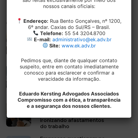
nossos canais oficiais:
Endereço:
Rua Bento Gonçalves, nº 1200,
Outras Publicações
6º andar. Caxias do Sul/RS – Brasil.
Telefone:
55 54 3204.8700
STJ limita proteção
E-mail:
administrativo@ek.adv.br
contra penhora para
Site:
www.ek.adv.br
entidades sem fins
lucrativos
Pedimos que, diante de qualquer contato
Campos do IBS e da CBS
suspeito, entre em contato imediatamente
passam a ser obrigatórios
conosco para esclarecer e confirmar a
nas notas fiscais
veracidade da informação.
eletrônicas a partir de 3
de agosto de 2026
Eduardo Kersting Advogados Associados
Compromisso com a ética, a transparência
Justa causa é mantida
e a segurança dos nossos clientes.
após trabalhador publicar
vídeos nas redes sociais
ironizando afastamentos
do trabalho