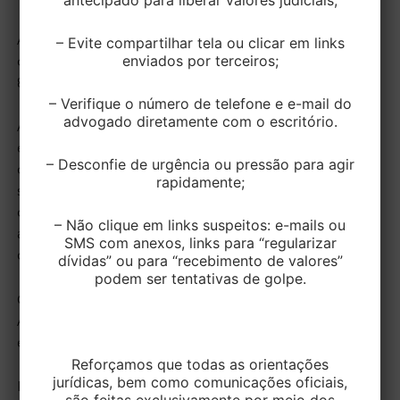
A Receita Federal publicou este entendimento em 07
– Evite compartilhar tela ou clicar em links
enviados por terceiros;
de maio de 2026, por meio da Solução de Consulta nº
8.007, de 30 de março de 2026.
– Verifique o número de telefone e e-mail do
advogado diretamente com o escritório.
A regra vale para operações em que o imposto
estadual esteja devidamente destacado no
– Desconfie de urgência ou pressão para agir
documento fiscal e desde que a receita não tenha
rapidamente;
sido realizada com suspensão, isenção, alíquota zero
ou não incidência das contribuições. Se aplica tanto
– Não clique em links suspeitos: e-mails ou
ao regime cumulativo quanto ao não cumulativo das
SMS com anexos, links para “regularizar
contribuições.
dívidas” ou para “recebimento de valores”
podem ser tentativas de golpe.
Com base nisso, a Equipe de Direito Tributário da EK
Advogados está a sua disposição para maiores
esclarecimentos.
Reforçamos que todas as orientações
jurídicas, bem como comunicações oficiais,
Fonte: reformatributaria.com
são feitas exclusivamente por meio dos