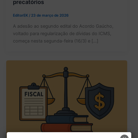
precatórios
EditorEK
/
23 de março de 2026
A adesão ao segundo edital do Acordo Gaúcho,
voltado para regularização de dívidas do ICMS,
começa nesta segunda-feira (16/3) e […]