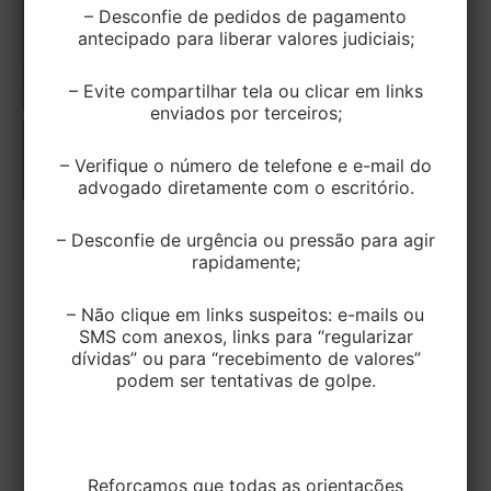
– Desconfie de pedidos de pagamento
antecipado para liberar valores judiciais;
– Evite compartilhar tela ou clicar em links
enviados por terceiros;
– Verifique o número de telefone e e-mail do
advogado diretamente com o escritório.
– Desconfie de urgência ou pressão para agir
TRIBUTÁRIO
rapidamente;
Reforma Tributária do Consumo e o
Impacto sobre Integralização e
– Não clique em links suspeitos: e-mails ou
Devolução de Capital com Bens
SMS com anexos, links para “regularizar
dívidas” ou para “recebimento de valores”
podem ser tentativas de golpe.
EditorEK
/
11 de setembro de 2025
A Reforma Tributária do Consumo, aprovada pela
Emenda Constitucional nº 132/2023 e
regulamentada pela Lei Complementar nº
Reforçamos que todas as orientações