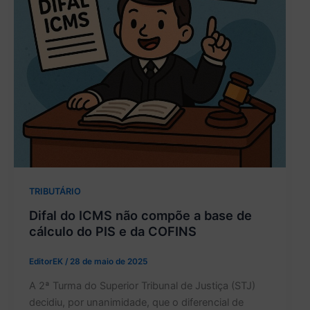
TRIBUTÁRIO
Difal do ICMS não compõe a base de
cálculo do PIS e da COFINS
EditorEK
/
28 de maio de 2025
A 2ª Turma do Superior Tribunal de Justiça (STJ)
decidiu, por unanimidade, que o diferencial de