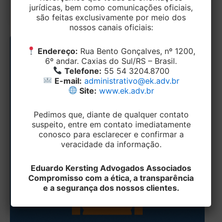
214/2025, trouxe mudanças
jurídicas, bem como comunicações oficiais,
são feitas exclusivamente por meio dos
nossos canais oficiais:
Endereço:
Rua Bento Gonçalves, nº 1200,
6º andar. Caxias do Sul/RS – Brasil.
Telefone:
55 54 3204.8700
E-mail:
administrativo@ek.adv.br
Site:
www.ek.adv.br
Pedimos que, diante de qualquer contato
suspeito, entre em contato imediatamente
conosco para esclarecer e confirmar a
veracidade da informação.
Eduardo Kersting Advogados Associados
Compromisso com a ética, a transparência
e a segurança dos nossos clientes.