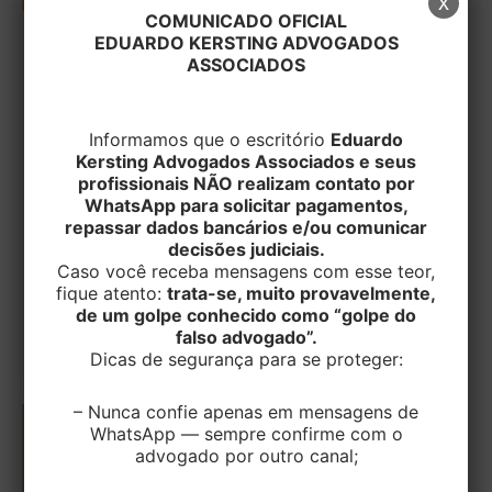
x
COMUNICADO OFICIAL
EDUARDO KERSTING ADVOGADOS
TRIBUTÁRIO
ASSOCIADOS
Juíza reconhece ilegalidade na
cobrança de ICMS baseada em pauta
fiscalJuíza reconhece ilegalidade na
Informamos que o escritório
Eduardo
cobrança de ICMS baseada em pauta
Kersting Advogados Associados e seus
profissionais NÃO realizam contato por
fiscal
WhatsApp para solicitar pagamentos,
repassar dados bancários e/ou comunicar
EditorEK
/
30 de outubro de 2025
decisões judiciais.
Caso você receba mensagens com esse teor,
A Justiça do Maranhão considerou irregular a
fique atento:
trata-se, muito provavelmente,
cobrança de ICMS calculada com base em pauta
de um golpe conhecido como “golpe do
fiscal. A decisão foi proferida
falso advogado”.
Dicas de segurança para se proteger:
– Nunca confie apenas em mensagens de
WhatsApp — sempre confirme com o
advogado por outro canal;