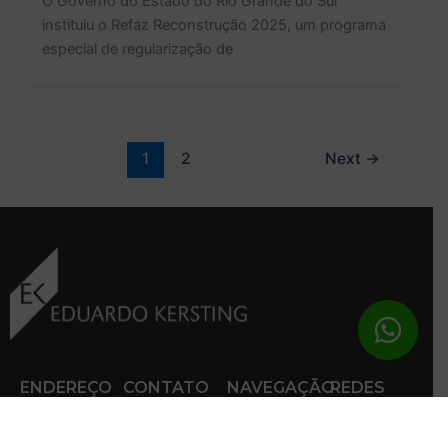
O Governo do Estado do Rio Grande do Sul
instituiu o Refaz Reconstrução 2025, um programa
especial de regularização de
1
2
Next
→
ENDEREÇO
CONTATO
NAVEGAÇÃO
REDES
SOCIAIS
Rua
Telefone:
Home
Bento
+ 55 54-
Conheça
Facebook