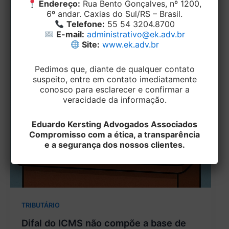
Endereço:
Rua Bento Gonçalves, nº 1200,
6º andar. Caxias do Sul/RS – Brasil.
Telefone:
55 54 3204.8700
E-mail:
administrativo@ek.adv.br
Site:
www.ek.adv.br
Pedimos que, diante de qualquer contato
suspeito, entre em contato imediatamente
conosco para esclarecer e confirmar a
veracidade da informação.
Eduardo Kersting Advogados Associados
Compromisso com a ética, a transparência
e a segurança dos nossos clientes.
TRIBUTÁRIO
Difal do ICMS não compõe a base de