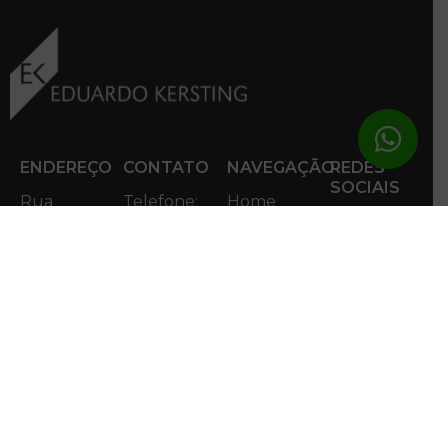
ENDEREÇO
CONTATO
NAVEGAÇÃO
REDES
SOCIAIS
Rua
Telefone:
Home
Bento
+ 55 54-
Conheça
Facebook
Gonçalves,
3204.8700
o
Linkedin
1200, 5º e
Email:
Escritório
6º andar -
contato@ek.adv.br
Nossos
Centro.
diferenciais
Caxias do
Especialidades
Notícias
Sul/RS
Contato
CEP:
Fale com
95020-412
o DPO
Acessar
Mapa