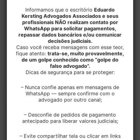
Informamos que o escritório
Eduardo
TRIBUTÁRIO
Kersting Advogados Associados e seus
Reforma Tributária do Consumo e o
profissionais NÃO realizam contato por
Impacto sobre Integralização e
WhatsApp para solicitar pagamentos,
Devolução de Capital com Bens
repassar dados bancários e/ou comunicar
decisões judiciais.
Caso você receba mensagens com esse teor,
EditorEK
/
11 de setembro de 2025
fique atento:
trata-se, muito provavelmente,
de um golpe conhecido como “golpe do
A Reforma Tributária do Consumo, aprovada pela
falso advogado”.
Emenda Constitucional nº 132/2023 e
Dicas de segurança para se proteger:
regulamentada pela Lei Complementar nº
214/2025, trouxe mudanças
– Nunca confie apenas em mensagens de
WhatsApp — sempre confirme com o
advogado por outro canal;
– Desconfie de pedidos de pagamento
antecipado para liberar valores judiciais;
– Evite compartilhar tela ou clicar em links