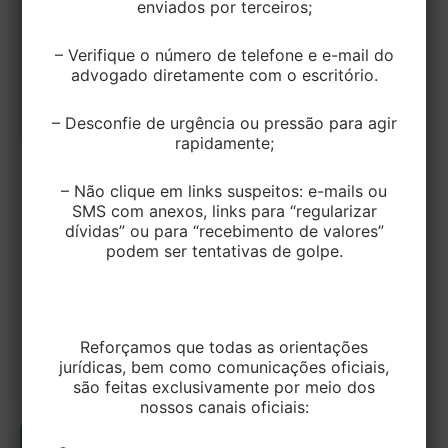
enviados por terceiros;
– Verifique o número de telefone e e-mail do
advogado diretamente com o escritório.
– Desconfie de urgência ou pressão para agir
rapidamente;
TRIBUTÁRIO
– Não clique em links suspeitos: e-mails ou
PERSE: Decisão do STJ Define Regras e
SMS com anexos, links para “regularizar
dívidas” ou para “recebimento de valores”
Abre Caminho para Novas Ações
podem ser tentativas de golpe.
EditorEK
/
22 de agosto de 2025
O Superior Tribunal de Justiça (STJ) proferiu
decisão relevante para o setor de eventos e
Reforçamos que todas as orientações
turismo ao julgar, sob o
jurídicas, bem como comunicações oficiais,
são feitas exclusivamente por meio dos
nossos canais oficiais: