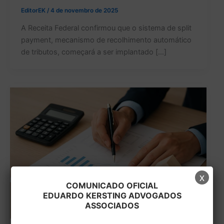
EditorEK
/
4 de novembro de 2025
A Receita Federal confirmou que o sistema de split
payment, mecanismo de recolhimento automático
de tributos, começará a ser implantado […]
x
COMUNICADO OFICIAL
EDUARDO KERSTING ADVOGADOS
ASSOCIADOS