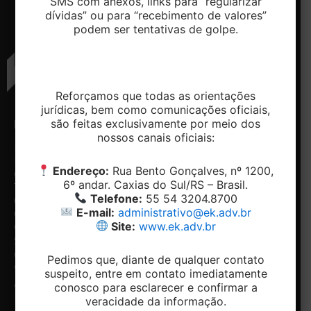
SMS com anexos, links para “regularizar
dívidas” ou para “recebimento de valores”
podem ser tentativas de golpe.
Reforçamos que todas as orientações
jurídicas, bem como comunicações oficiais,
são feitas exclusivamente por meio dos
ENDEREÇO
CONTATO
NAVEGAÇÃO
REDES
nossos canais oficiais:
SOCIAIS
Rua
Telefone:
Home
Bento
+ 55 54-
Conheça
Facebook
Endereço:
Rua Bento Gonçalves, nº 1200,
Gonçalves,
3204.8700
o
Linkedin
6º andar. Caxias do Sul/RS – Brasil.
1200, 5º e
Email:
Escritório
Telefone:
55 54 3204.8700
6º andar -
contato@ek.adv.br
Nossos
E-mail:
administrativo@ek.adv.br
Centro.
diferenciais
Site:
www.ek.adv.br
Caxias do
Especialidades
Notícias
Sul/RS
Contato
CEP:
Pedimos que, diante de qualquer contato
Fale com
95020-412
suspeito, entre em contato imediatamente
o DPO
Acessar
conosco para esclarecer e confirmar a
Mapa
veracidade da informação.