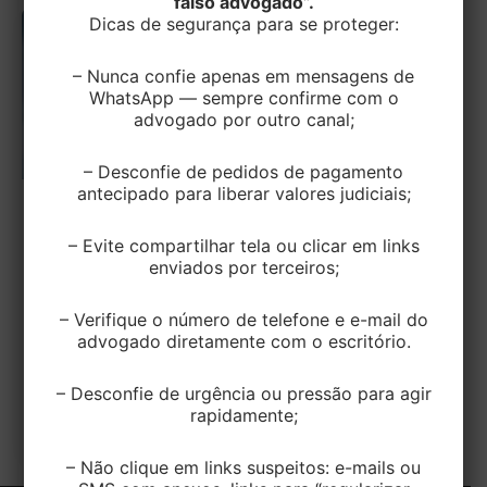
falso advogado”.
Dicas de segurança para se proteger:
– Nunca confie apenas em mensagens de
WhatsApp — sempre confirme com o
advogado por outro canal;
– Desconfie de pedidos de pagamento
antecipado para liberar valores judiciais;
,
Sem categoria
TRABALHISTA
– Evite compartilhar tela ou clicar em links
Vigência da nova redação da NR-01 é
enviados por terceiros;
prorrogada
– Verifique o número de telefone e e-mail do
EditorEK
/
22 de maio de 2025
advogado diretamente com o escritório.
O Ministério do Trabalho e Emprego editou a
Portaria nº 765/2025 e prorrogou para 26 de maio
– Desconfie de urgência ou pressão para agir
rapidamente;
de 2026 o […]
– Não clique em links suspeitos: e-mails ou