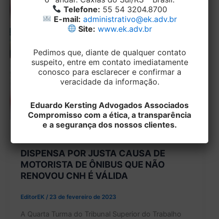
Telefone:
55 54 3204.8700
E-mail:
administrativo@ek.adv.br
Site:
www.ek.adv.br
Pedimos que, diante de qualquer contato
suspeito, entre em contato imediatamente
conosco para esclarecer e confirmar a
veracidade da informação.
Eduardo Kersting Advogados Associados
Compromisso com a ética, a transparência
e a segurança dos nossos clientes.
,
Sem categoria
TRABALHISTA
DISPENSA POR JUSTA CAUSA DE
MOTORISTA DE ÔNIBUS QUE NÃO
RENOVOU CNH É VÁLIDA
EditorEK
/
23 de fevereiro de 2023
A Quarta Turma do Tribunal Superior do Trabalho