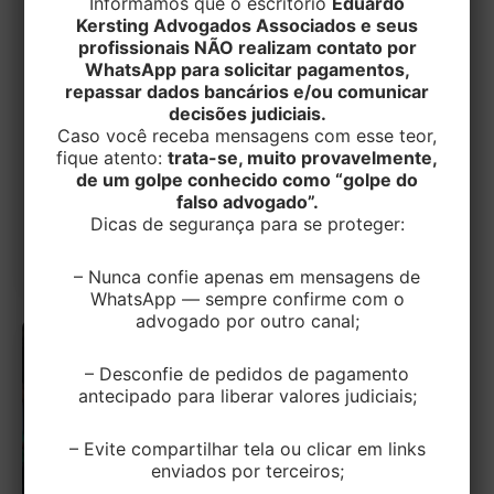
Informamos que o escritório
Eduardo
Kersting Advogados Associados e seus
TRABALHISTA
profissionais NÃO realizam contato por
Negado direito ao adicional de
WhatsApp para solicitar pagamentos,
insalubridade e periculosidade a
repassar dados bancários e/ou comunicar
cobrador de ônibus
decisões judiciais.
Caso você receba mensagens com esse teor,
fique atento:
trata-se, muito provavelmente,
EditorEK
/
9 de janeiro de 2024
de um golpe conhecido como “golpe do
O Tribunal Regional do Trabalho da 4ª Região
falso advogado”.
Dicas de segurança para se proteger:
negou provimento ao recurso de um cobrador de
ônibus que solicitou pagamento […]
– Nunca confie apenas em mensagens de
WhatsApp — sempre confirme com o
advogado por outro canal;
– Desconfie de pedidos de pagamento
antecipado para liberar valores judiciais;
– Evite compartilhar tela ou clicar em links
enviados por terceiros;