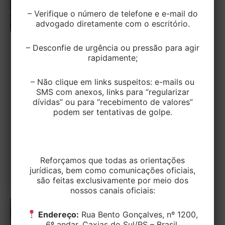
– Verifique o número de telefone e e-mail do
advogado diretamente com o escritório.
– Desconfie de urgência ou pressão para agir
TRABALHISTA
rapidamente;
TST considera válido acordo que
reduziu salários de motoristas do grupo
– Não clique em links suspeitos: e-mails ou
de risco da COVID-19
SMS com anexos, links para “regularizar
dívidas” ou para “recebimento de valores”
podem ser tentativas de golpe.
EditorEK
/
4 de setembro de 2023
O Ministério Público do Trabalho ajuizou ação
anulatória defendendo a manutenção da
remuneração integral dos motoristas e cobradores
Reforçamos que todas as orientações
do grupo
jurídicas, bem como comunicações oficiais,
são feitas exclusivamente por meio dos
nossos canais oficiais:
Endereço:
Rua Bento Gonçalves, nº 1200,
6º andar. Caxias do Sul/RS – Brasil.