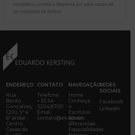
considerou correta a dispensa por justa causa de
um motorista de ônibus
ENDEREÇO
CONTATO
NAVEGAÇÃO
REDES
SOCIAIS
Rua
Telefone:
Home
Bento
+ 55 54-
Conheça
Facebook
Gonçalves,
3204.8700
o
Linkedin
1200, 5º e
Email:
Escritório
6º andar -
contato@ek.adv.br
Nossos
Centro.
diferenciais
Caxias do
Especialidades