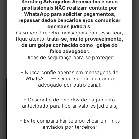
Kersting Advogados Associados e seus
obrigatórios nas notas fiscais
profissionais NÃO realizam contato por
eletrônicas a partir de 3 de agosto de
WhatsApp para solicitar pagamentos,
2026
repassar dados bancários e/ou comunicar
decisões judiciais.
Caso você receba mensagens com esse teor,
EditorEK
/
28 de julho de 2026
fique atento:
trata-se, muito provavelmente,
As empresas devem redobrar a atenção para uma
de um golpe conhecido como “golpe do
nova etapa da implementação da Reforma
falso advogado”.
Dicas de segurança para se proteger:
Tributária do consumo. A partir de
– Nunca confie apenas em mensagens de
WhatsApp — sempre confirme com o
advogado por outro canal;
– Desconfie de pedidos de pagamento
antecipado para liberar valores judiciais;
– Evite compartilhar tela ou clicar em links
enviados por terceiros;