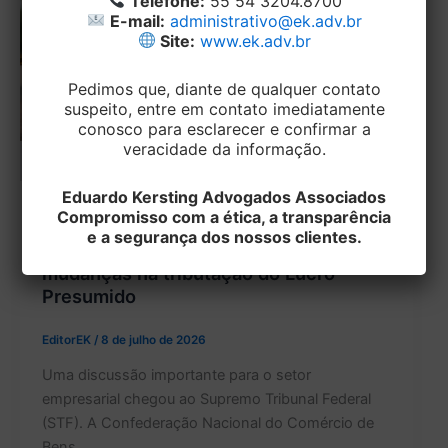
Telefone:
55 54 3204.8700
E-mail:
administrativo@ek.adv.br
Site:
www.ek.adv.br
Pedimos que, diante de qualquer contato
suspeito, entre em contato imediatamente
conosco para esclarecer e confirmar a
veracidade da informação.
Eduardo Kersting Advogados Associados
Compromisso com a ética, a transparência
TRIBUTÁRIO
e a segurança dos nossos clientes.
Empresas questionam no STF
mudanças na tributação do Lucro
Presumido
EditorEK
/
8 de julho de 2026
Uma discussão importante para o setor
empresarial chegou ao Supremo Tribunal Federal
(STF). A Confederação Nacional do Comércio de
Bens,