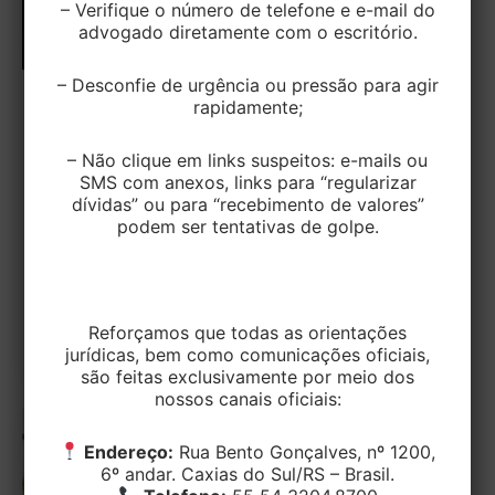
– Verifique o número de telefone e e-mail do
advogado diretamente com o escritório.
– Desconfie de urgência ou pressão para agir
rapidamente;
TRABALHISTA
Justa causa é mantida após trabalhador
– Não clique em links suspeitos: e-mails ou
publicar vídeos nas redes sociais
SMS com anexos, links para “regularizar
ironizando afastamentos do trabalho
dívidas” ou para “recebimento de valores”
podem ser tentativas de golpe.
EditorEK
/
21 de julho de 2026
A 11ª Turma do Tribunal Regional do Trabalho da 4ª
Região confirmou a despedida por justa causa de
Reforçamos que todas as orientações
um trabalhador
jurídicas, bem como comunicações oficiais,
são feitas exclusivamente por meio dos
nossos canais oficiais:
Endereço:
Rua Bento Gonçalves, nº 1200,
6º andar. Caxias do Sul/RS – Brasil.