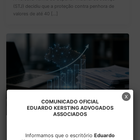
(STJ) decidiu que a proteção contra penhora de
valores de até 40 […]
x
COMUNICADO OFICIAL
EDUARDO KERSTING ADVOGADOS
ASSOCIADOS
TRIBUTÁRIO
Informamos que o escritório
Eduardo
Campos do IBS e da CBS passam a ser